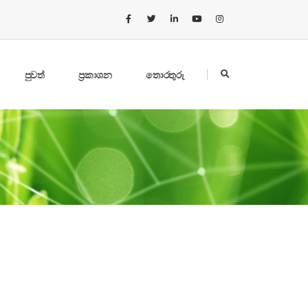
පුවත්
ප්‍රකාශන
තොරතුරු