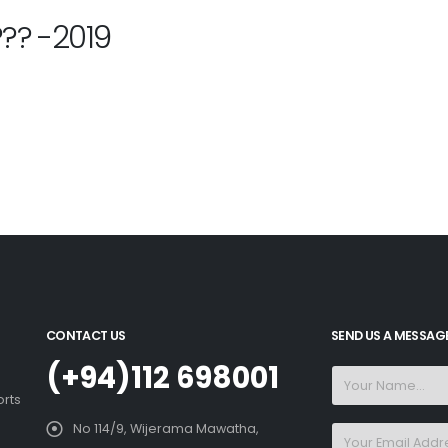
?? -2019
CONTACT US
SEND US A MESSAG
(+94)112 698001
orts
No 114/9, Wijerama Mawatha,