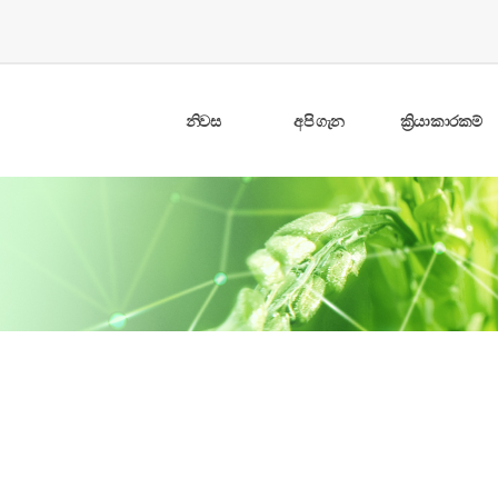
නිවස
අපි ගැන
ක්‍රියාකාරකම්