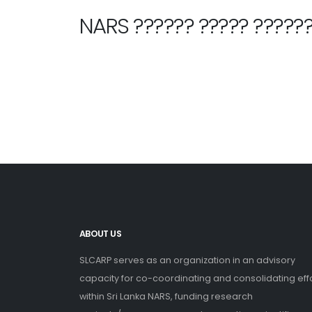
NARS ?????? ????? ??????
ABOUT US
SLCARP serves as an organization in an advisory
capacity for co-coordinating and consolidating eff
within Sri Lanka NARS, funding research