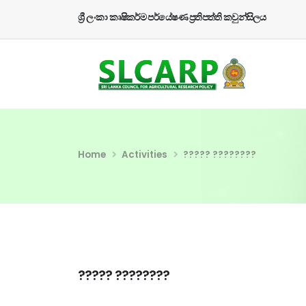
ශ්‍රී ලංකා කෘෂිකර්ම පර්යේෂණ ප්‍රතිපත්ති කවුන්සිලය
Home
Activities
????? ????????
????? ????????