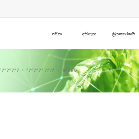
නිවස
අපි ගැන
ක්‍රියාකාරකම්
?????????
??????? ????
IIMDRG