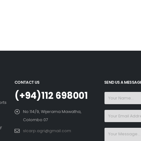
CONTACT US
SEND US A MESSAG
(+94)112 698001
orts
No 114/9, Wijerama Mawatha,
Colombo 07
y
slcarp.agri@gmail.com