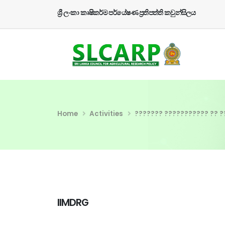
ශ්‍රී ලංකා කෘෂිකර්ම පර්යේෂණ ප්‍රතිපත්ති කවුන්සිලය
Home
Activities
??????? ??????????? ?? 
IIMDRG