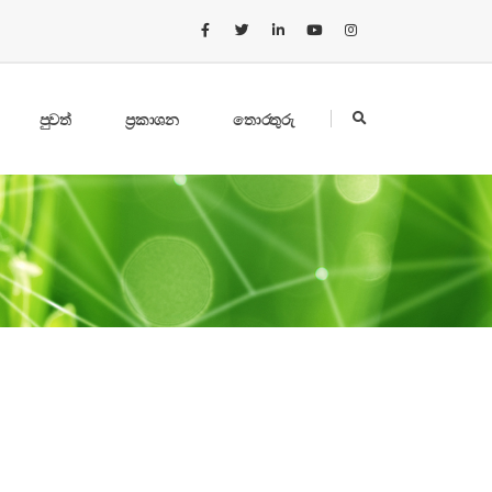
පුවත්
ප්‍රකාශන
තොරතුරු